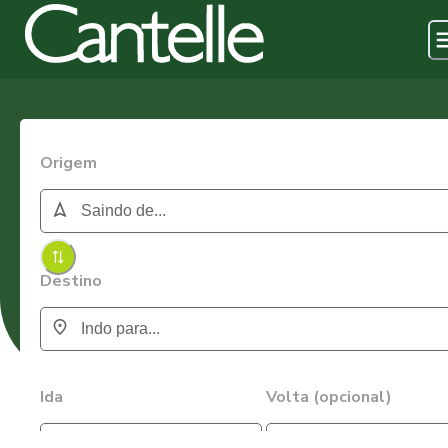
Origem
Destino
Ida
Volta (opcional)