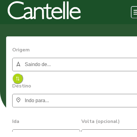
Origem
Destino
Ida
Volta (opcional)