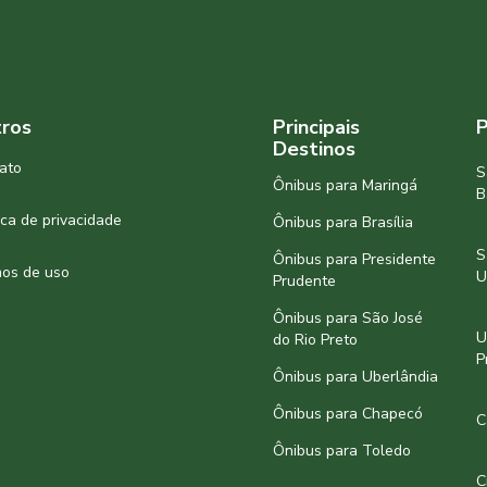
ros
Principais
P
Destinos
ato
S
Ônibus para Maringá
B
tica de privacidade
Ônibus para Brasília
S
Ônibus para Presidente
os de uso
U
Prudente
Ônibus para São José
U
do Rio Preto
P
Ônibus para Uberlândia
Ônibus para Chapecó
C
Ônibus para Toledo
C