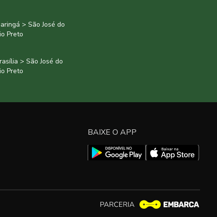
aringá > São José do
io Preto
rasília > São José do
io Preto
BAIXE O APP