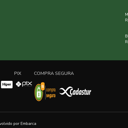
M
R
B
R
PIX
COMPRA SEGURA
volvido por
Embarca