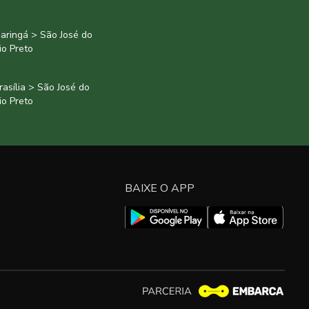
aringá > São José do
io Preto
rasília > São José do
io Preto
BAIXE O APP