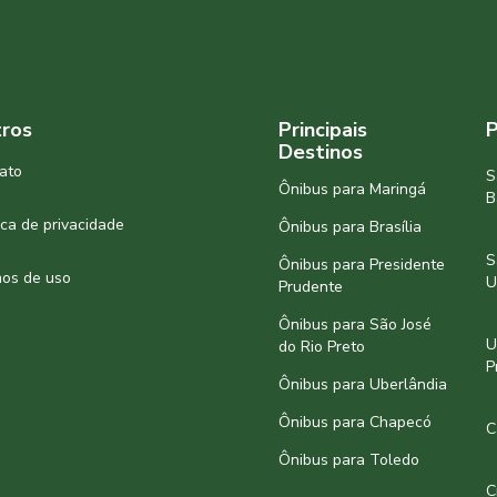
ros
Principais
P
Destinos
ato
S
Ônibus para Maringá
B
tica de privacidade
Ônibus para Brasília
S
Ônibus para Presidente
os de uso
U
Prudente
Ônibus para São José
U
do Rio Preto
P
Ônibus para Uberlândia
Ônibus para Chapecó
C
Ônibus para Toledo
C