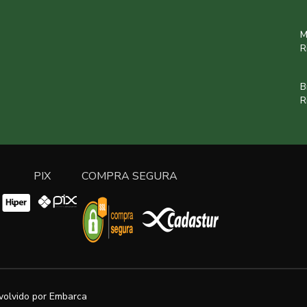
M
R
B
R
PIX
COMPRA SEGURA
volvido por
Embarca