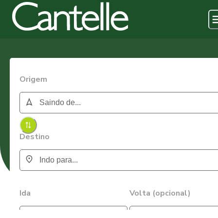
Origem
Destino
Ida
Volta (opcional)