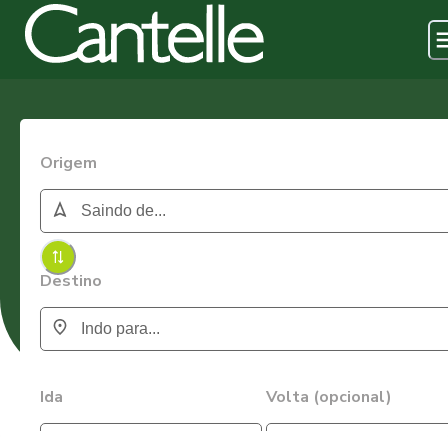
Origem
Destino
Ida
Volta (opcional)