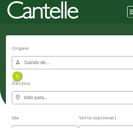
Origem
Destino
Ida
Volta (opcional)