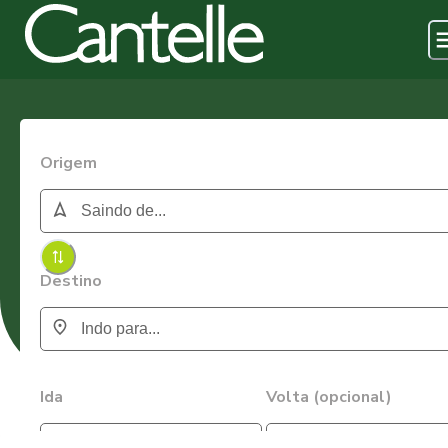
Origem
Destino
Ida
Volta (opcional)