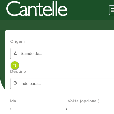
Origem
Destino
Ida
Volta (opcional)