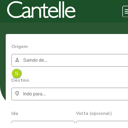
Origem
Destino
Ida
Volta (opcional)