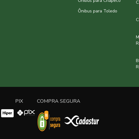
Ônibus para Chapecó
C
Ônibus para Toledo
C
M
R
B
R
PIX
COMPRA SEGURA