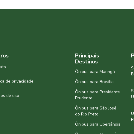
ros
Principais
P
Destinos
ato
S
Ônibus para Maringá
B
tica de privacidade
Ônibus para Brasília
S
Ônibus para Presidente
os de uso
U
Prudente
Ônibus para São José
U
do Rio Preto
P
Ônibus para Uberlândia