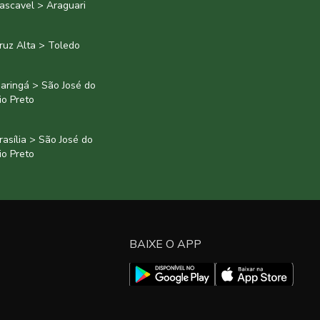
ascavel > Araguari
ruz Alta > Toledo
aringá > São José do
io Preto
rasília > São José do
io Preto
BAIXE O APP