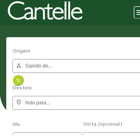
Origem
Destino
Ida
Volta (opcional)