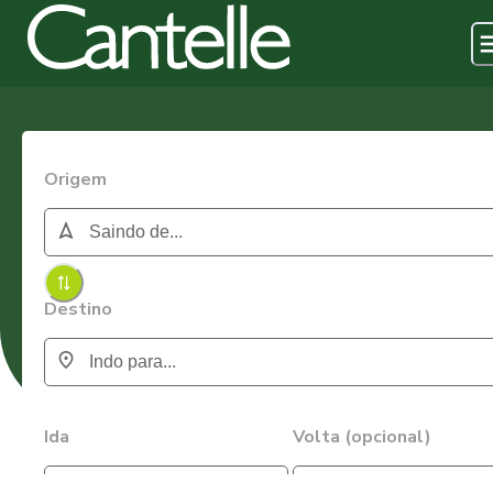
Origem
Destino
Ida
Volta (opcional)