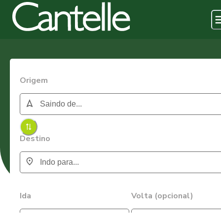
Origem
Destino
Ida
Volta (opcional)