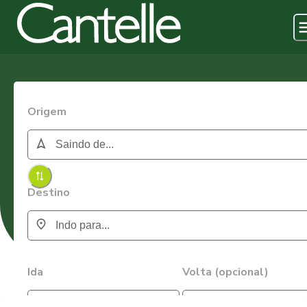
Origem
Destino
Ida
Volta (opcional)