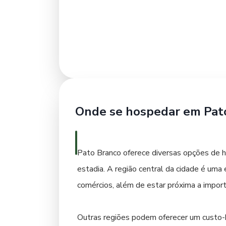
Além da culinária de inspiração italiana, 
Paraná. Você encontrará desde churrascar
também marcam presença, com pratos que u
Para uma experiência gastronômica autênti
Procure por estabelecimentos que valoriza
Onde se hospedar em Pat
sobremesas típicas, que são o fechamento 
deliciosa!
Pato Branco oferece diversas opções de ho
estadia. A região central da cidade é uma
comércios, além de estar próxima a importa
Outras regiões podem oferecer um custo-b