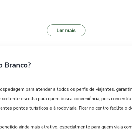
Pato Branco oferece excelentes opções de carnes assadas e grelha
ias rodízio até restaurantes que servem cortes nobres preparad
tilizam ingredientes frescos e sazonais.
Ler mais
ca, sugerimos explorar os restaurantes localizados no centro d
m ingredientes locais e receitas tradicionais. Não deixe de expe
o Branco?
perfeito para qualquer refeição. Com a Cantelle, sua viagem até
spedagem para atender a todos os perfis de viajantes, garantin
 excelente escolha para quem busca conveniência, pois concentra 
ntes pontos turísticos e à rodoviária. Ficar no centro facilita o
enefício ainda mais atrativo, especialmente para quem viaja c