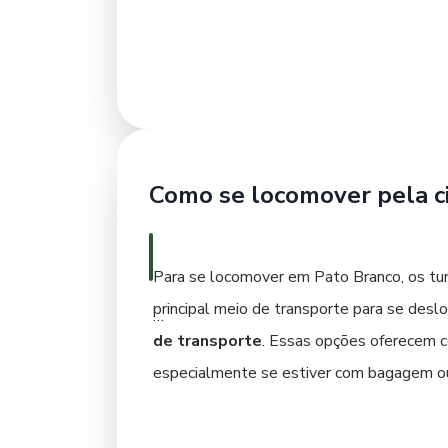
mais tranquilo. Bairros residenciais pró
do acesso facilitado às principais atrações.
Ao escolher onde se hospedar, considere a
oferecem comodidades como café da manhã
sua escolha, com a Cantelle, sua viagem 
Como se locomover pela c
oferecer.
Para se locomover em Pato Branco, os tur
principal meio de transporte para se deslo
de transporte
. Essas opções oferecem co
especialmente se estiver com bagagem o
Para aqueles que preferem uma experiênci