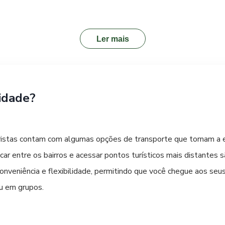
ximos ao centro podem abrigar pousadas charmosas e opções de h
Ler mais
 proximidade com os locais que pretende visitar e a facilidade
 incluso, Wi-Fi e estacionamento, agregando ainda mais valor 
de ônibus até Pato Branco garante que você chegue pronto para 
idade?
istas contam com algumas opções de transporte que tornam a ex
car entre os bairros e acessar pontos turísticos mais distantes 
nveniência e flexibilidade, permitindo que você chegue aos seu
u em grupos.
a mais autêntica e econômica, o
transporte público
em Pato Br