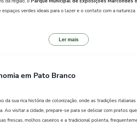
ns da região, o
Parque Municipal de Exposições Marcondes d
 espaços verdes ideais para o lazer e o contato com a natureza.
a pela sua beleza e pela força das águas, sendo um destino per
Ler mais
imento da cidade pode ser compreendida visitando o
Museu Hist
a de Pato Branco, desde seus primeiros dias até os dias atuais
gico de Pato Branco
representa a vanguarda da inovação na r
onomia em Pato Branco
ar estes locais, você terá uma visão completa da alma de Pato 
da sua rica história de colonização, onde as tradições italianas
a. Ao visitar a cidade, prepare-se para se deliciar com pratos 
assas frescas, molhos caseiros e a tradicional polenta, frequen