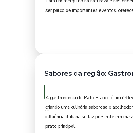
Para um mergulho na natureza e nas orige
ser palco de importantes eventos, oferece
uma cachoeira espetacular que impression
fotografia.
A história da colonização e do desenvolv
memórias e objetos que narram a trajetóri
aprendizado e convívio, o
Parque Tecnoló
Sabores da região: Gastr
desenvolvimento e conhecimento. Ao visit
A gastronomia de Pato Branco é um reflexo 
criando uma culinária saborosa e acolhedor
influência italiana se faz presente em m
prato principal.