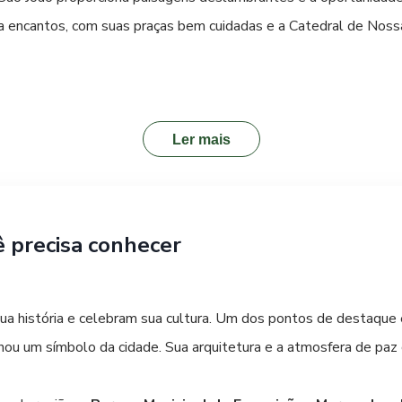
a encantos, com suas praças bem cuidadas e a Catedral de Nos
a com vida. O centro comercial ganha movimento, com lojas e ca
 que vão desde restaurantes que servem pratos típicos da culin
Ler mais
entretenimento, a cidade conta com bares e casas noturnas que 
tar ao máximo tudo o que Pato Branco tem a oferecer, desde suas
ê precisa conhecer
sua história e celebram sua cultura. Um dos pontos de destaque
ou um símbolo da cidade. Sua arquitetura e a atmosfera de paz 