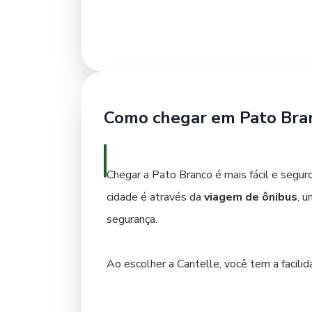
uma alternativa viável. As linhas de ônib
interesse. É recomendável verificar os hor
com antecedência.
Caminhar pelo centro da cidade também é 
Como chegar em Pato Bra
concentrados em uma área acessível a pé.
opção, mas é importante considerar os cus
passo para explorar a cidade com facilidad
Chegar a Pato Branco é mais fácil e segur
cidade é através da
viagem de ônibus
, 
segurança.
Ao escolher a Cantelle, você tem a facili
online é feita de forma rápida e segura, 
Pato Branco.