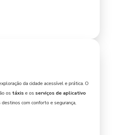
ospedagem mais acessíveis, sem abrir mão
 de acesso. Muitos hotéis em Pato Branco
à sua experiência. Independentemente da
desfrutar de tudo o que a cidade tem a
ploração da cidade acessível e prática. O
são os
táxis
e os
serviços de aplicativo
s destinos com conforto e segurança,
anco, composto por ônibus urbanos, é