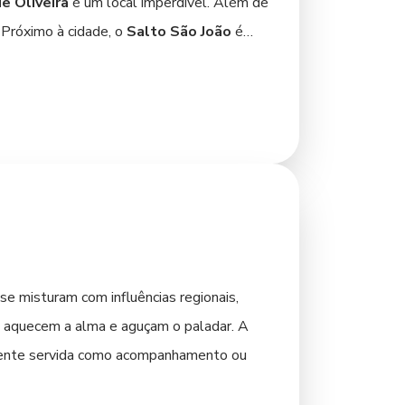
e Oliveira
é um local imperdível. Além de
 Próximo à cidade, o
Salto São João
é
feito para os amantes de ecoturismo e
órico de Pato Branco
. O acervo preserva
. Para quem busca um ambiente de
egião, sendo um espaço de
Branco.
 se misturam com influências regionais,
que aquecem a alma e aguçam o paladar. A
temente servida como acompanhamento ou