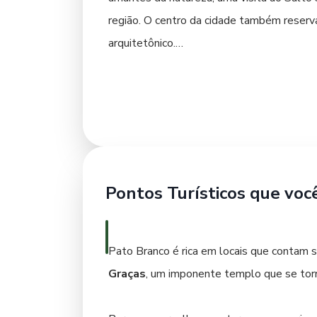
região. O centro da cidade também reserv
arquitetônico.
Ao entardecer e à noite, Pato Branco puls
gastronomia local se destaca, com opções
culinária internacional. Para quem busca 
animado. Planeje seu roteiro para aprovei
urbana.
Pontos Turísticos que voc
Pato Branco é rica em locais que contam 
Graças
, um imponente templo que se torn