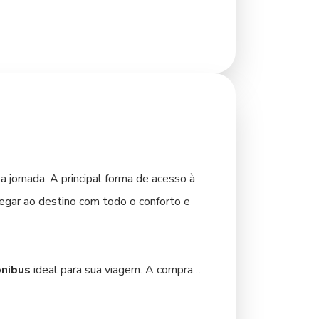
s mais afastados e a alguns pontos de
mação turística para planejar seus trajetos
es, comércios e restaurantes estão
is liberdade, alugar um carro pode ser uma
chegada a Pato Branco já é o primeiro
a jornada. A principal forma de acesso à
hegar ao destino com todo o conforto e
nibus
ideal para sua viagem. A compra
que realmente importa: a sua aventura em