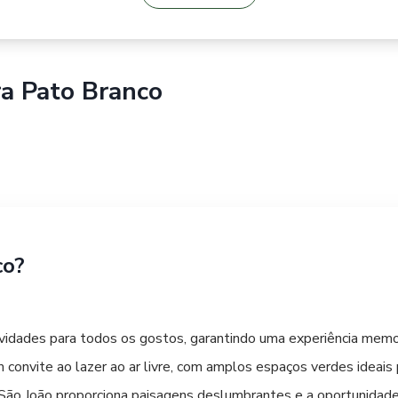
ra
Pato Branco
co?
vidades para todos os gostos, garantindo uma experiência memor
convite ao lazer ao ar livre, com amplos espaços verdes ideais
 São João proporciona paisagens deslumbrantes e a oportunidade