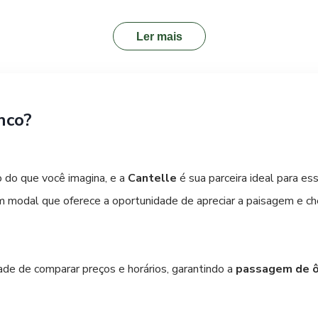
us atendem a maior parte da cidade, conectando o centro a bairro
ários e as rotas dos ônibus nas rodoviárias ou em pontos de infor
Ler mais
uma ótima maneira de conhecer Pato Branco, pois muitas atraçõ
nco?
 Para passeios em locais mais afastados ou para quem deseja ma
tos e a disponibilidade de estacionamento. Com a Cantelle, sua 
e.
o do que você imagina, e a
Cantelle
é sua parceira ideal para ess
um modal que oferece a oportunidade de apreciar a paisagem e c
dade de comparar preços e horários, garantindo a
passagem de ô
eliminando preocupações e permitindo que você se concentre no 