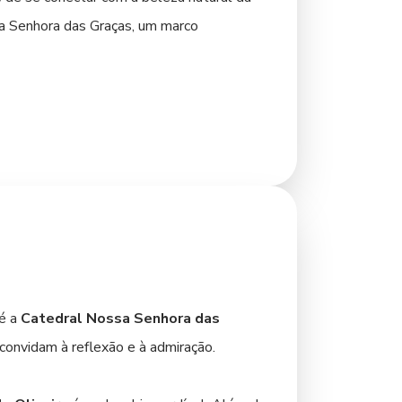
sa Senhora das Graças, um marco
fés que convidam a um passeio tranquilo. A
ária regional até estabelecimentos com
oferecem música ao vivo e um ambiente
 belezas naturais até sua vibrante vida
 é a
Catedral Nossa Senhora das
convidam à reflexão e à admiração.