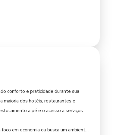
das, refletindo a tradição agropecuária do
os com maestria. Os frutos do campo
a cidade e nos bairros mais movimentados.
rimentar os doces caseiros e as
 Pato Branco será o início de uma jornada
do conforto e praticidade durante sua
a maioria dos hotéis, restaurantes e
 deslocamento a pé e o acesso a serviços.
om foco em economia ou busca um ambiente