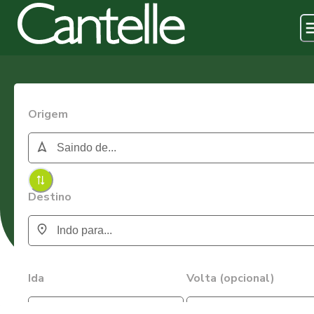
Origem
Destino
Ida
Volta (opcional)