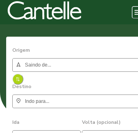
Origem
Destino
Ida
Volta (opcional)