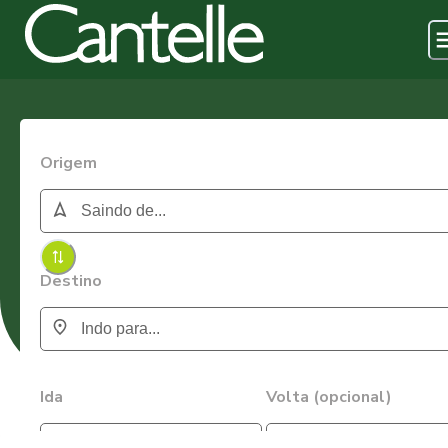
Origem
Destino
Ida
Volta (opcional)