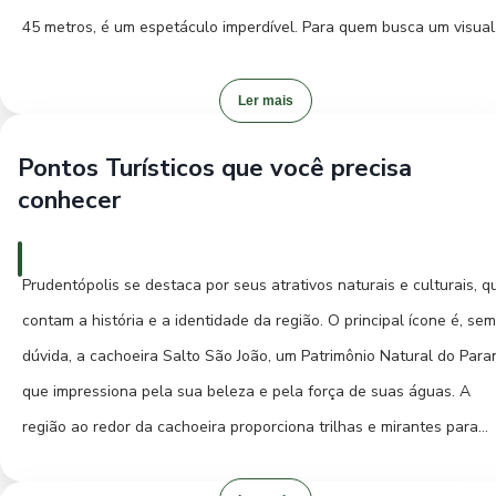
45 metros, é um espetáculo imperdível. Para quem busca um visual
diferente, a Cachoeira da Usina oferece formações rochosas única
um poço para banho refrescante. A região ainda conta com a
Ler mais
Cachoeira dos Saltos, que oferece uma vista panorâmica
Pontos Turísticos que você precisa
deslumbrante e a possibilidade de praticar rapel. Explorar o Parqu
conhecer
Estadual de Vila Velha, embora um pouco mais distante, também
vale a pena pelas formações rochosas milenares e pela furna
gigante. Além das cachoeiras, Prudentópolis oferece trilhas
Prudentópolis se destaca por seus atrativos naturais e culturais, q
ecológicas em meio à Mata Atlântica, perfeitas para caminhadas e
contam a história e a identidade da região. O principal ícone é, sem
contato direto com a fauna e a flora local. A vida noturna em
dúvida, a cachoeira Salto São João, um Patrimônio Natural do Para
Prudentópolis é mais tranquila, focada em bares locais que servem
que impressiona pela sua beleza e pela força de suas águas. A
culinária típica e bebidas regionais, ideal para relaxar após um dia
região ao redor da cachoeira proporciona trilhas e mirantes para
exploração. A cidade também celebra sua rica herança ucraniana
apreciar a paisagem.
com eventos culturais e festivais, que oferecem uma imersão