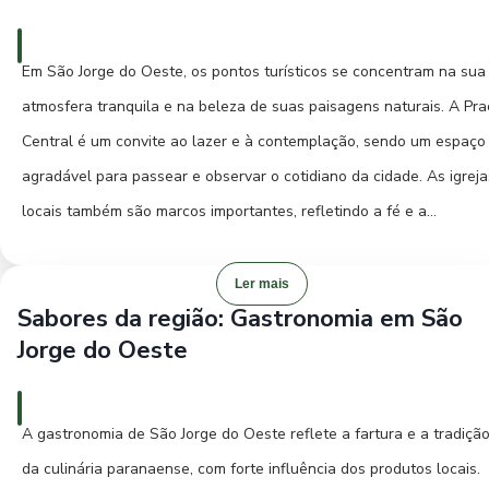
Para os amantes da natureza, a região oferece rios e áreas verdes
que podem ser exploradas em atividades como piqueniques ou
Em São Jorge do Oeste, os pontos turísticos se concentram na sua
simplesmente para desfrutar de um momento de paz. Ao entardece
atmosfera tranquila e na beleza de suas paisagens naturais. A Pra
aprecie o pôr do sol que pinta o céu com cores vibrantes, um
Central é um convite ao lazer e à contemplação, sendo um espaço
espetáculo natural que se torna ainda mais especial em cidades d
agradável para passear e observar o cotidiano da cidade. As igreja
interior. Embora São Jorge do Oeste seja uma cidade mais voltada
locais também são marcos importantes, refletindo a fé e a
para o descanso e o contato com a natureza, os eventos locais,
arquitetura da região, oferecendo um vislumbre da história e da
quando ocorrem, são ótimas oportunidades para vivenciar a cultur
devoção da comunidade. Embora a cidade não possua grandes
Ler mais
da cidade e interagir com a comunidade. Planeje sua visita e
Sabores da região: Gastronomia em São
monumentos históricos, o seu valor reside na preservação de sua
aproveite cada instante em São Jorge do Oeste!
Jorge do Oeste
identidade cultural e na hospitalidade de seu povo.
Os arredores de São Jorge do Oeste guardam paisagens que
A gastronomia de São Jorge do Oeste reflete a fartura e a tradiçã
encantam pela simplicidade e beleza natural. As estradas rurais
da culinária paranaense, com forte influência dos produtos locais.