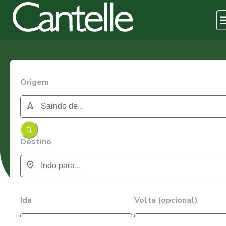
Origem
Destino
Ida
Volta (opcional)