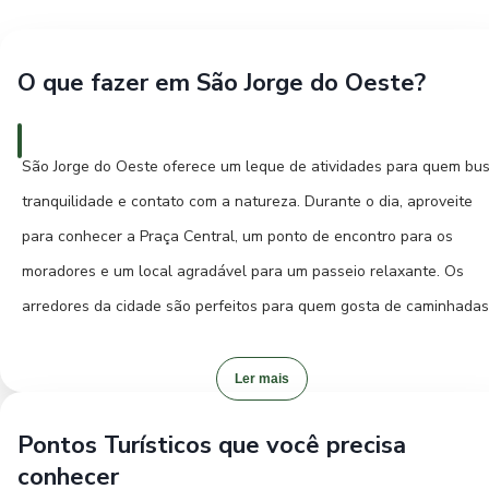
O que fazer em São Jorge do Oeste?
São Jorge do Oeste oferece um leque de atividades para quem bu
tranquilidade e contato com a natureza. Durante o dia, aproveite
para conhecer a Praça Central, um ponto de encontro para os
moradores e um local agradável para um passeio relaxante. Os
arredores da cidade são perfeitos para quem gosta de caminhadas
de apreciar a paisagem rural típica do Paraná. Uma sugestão é visi
as propriedades rurais da região, que muitas vezes abrem suas
Ler mais
portas para mostrar um pouco do dia a dia e da produção local,
Pontos Turísticos que você precisa
proporcionando uma experiência autêntica.
conhecer