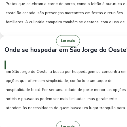
levam a recantos de paz, onde é possível apreciar a vida no campo
Pratos que celebram a carne de porco, como o leitão à pururuca e 
com suas plantações e animais. Para quem busca entender a
costelão assado, são presenças marcantes em festas e reuniões
essência de São Jorge do Oeste, vale a pena explorar as pequena
familiares. A culinária campeira também se destaca, com o uso de
comunidades vizinhas e conversar com os moradores, que
ingredientes frescos e o preparo cuidadoso que remete às raízes
compartilham com orgulho suas histórias e tradições. A visita à
rurais da região.
Ler mais
cidade é uma oportunidade de vivenciar um Brasil mais autêntico e
Onde se hospedar em São Jorge do Oeste
acolhedor, longe do ritmo acelerado das grandes cidades.
Experimente o arroz carreteiro, um prato saboroso e reconfortante,
ideal para um almoço farto. Os doces caseiros, como o doce de lei
Em São Jorge do Oeste, a busca por hospedagem se concentra em
e as compotas de frutas da estação, são uma deliciosa maneira de
opções que oferecem simplicidade, conforto e um toque de
finalizar qualquer refeição. Para uma experiência gastronômica
hospitalidade local. Por ser uma cidade de porte menor, as opções
autêntica, procure por restaurantes que servem comida caseira,
hotéis e pousadas podem ser mais limitadas, mas geralmente
muitas vezes em ambientes familiares e acolhedores. Em São Jorg
atendem às necessidades de quem busca um lugar tranquilo para
do Oeste, a simplicidade dos ingredientes se transforma em pratos
descansar. Uma boa sugestão é procurar por pousadas familiares,
cheios de sabor e afeto, proporcionando uma verdadeira imersão 
que proporcionam uma experiência mais próxima da vida da cidade
Ler mais