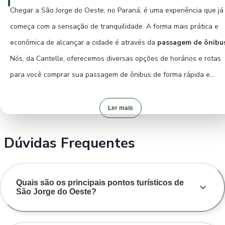
seja limitado. Em algumas situações, é possível negociar passeios
Chegar a São Jorge do Oeste, no Paraná, é uma experiência que já
com motoristas locais que conhecem bem a região. Para quem des
começa com a sensação de tranquilidade. A forma mais prática e
explorar a natureza mais afastada ou visitar propriedades rurais, o
econômica de alcançar a cidade é através da
passagem de ônibu
aluguel de um carro pode ser uma alternativa interessante,
Nós, da Cantelle, oferecemos diversas opções de horários e rotas
oferecendo maior liberdade e autonomia. No entanto, para a maior
para você comprar sua passagem de ônibus de forma rápida e
das necessidades dentro da cidade, a caminhada é o meio de
segura.
transporte mais charmoso e eficiente.
Ler mais
Ao comprar sua
passagem de ônibus
com antecedência pela
Dúvidas Frequentes
Cantelle, você garante seu lugar com o máximo de
conforto e
segurança
, desfrutando de uma viagem agradável até o seu destin
A viagem de ônibus permite apreciar a paisagem paranaense, rela
Quais são os principais pontos turísticos de
e chegar diretamente ao centro da cidade. Nós tornamos a compra
São Jorge do Oeste?
da sua passagem online uma experiência simples e confiável, para
que você possa focar no que realmente importa: a sua viagem e as