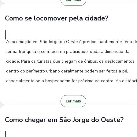
cultura local através da comida.
um atendimento personalizado.
Como se locomover pela cidade?
Os bairros centrais costumam ser os mais convenientes, pois
oferecem fácil acesso à Praça Principal e aos poucos
A locomoção em São Jorge do Oeste é predominantemente feita d
estabelecimentos comerciais da cidade. Ficar próximo ao centro
forma tranquila e com foco na praticidade, dada a dimensão da
também facilita a locomoção a pé e o acesso a restaurantes e
cidade. Para os turistas que chegam de ônibus, os deslocamentos
serviços essenciais. Se você busca uma experiência mais imersiva,
dentro do perímetro urbano geralmente podem ser feitos a pé,
pode haver a possibilidade de encontrar acomodações em
especialmente se a hospedagem for próxima ao centro. As distânc
propriedades rurais, que oferecem um contato direto com a nature
são curtas e a cidade possui uma atmosfera que convida a passei
e um refúgio de paz. Planeje sua hospedagem com antecedência
caminhando pelas ruas.
Ler mais
para garantir sua estadia em São Jorge do Oeste.
Como chegar em São Jorge do Oeste?
Para trajetos um pouco mais longos ou para explorar os arredores,
táxi pode ser uma opção conveniente, embora o número de veículo