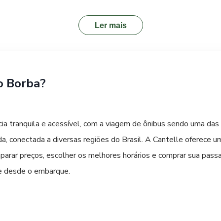
nsporte por carro também operam na cidade, oferecendo mais uma 
ais tranquilo, caminhar por algumas regiões centrais da cidade
Ler mais
o cotidiano local. Alugar um carro pode ser uma boa opção para 
om mais liberdade.
o Borba?
a tranquila e acessível, com a viagem de ônibus sendo uma das 
a, conectada a diversas regiões do Brasil. A Cantelle oferece um
parar preços, escolher os melhores horários e comprar sua pass
de desde o embarque.
 é acessível por importantes rodovias paranaenses, como a PR-3
sca outras opções, o aeroporto mais próximo com voos comerciais