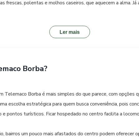
sas frescas, polentas e molhos caseiros, que aquecem a alma. Já
versas opções de embutidos e pães artesanais. Uma experiência 
s que valorizam ingredientes frescos e receitas tradicionais. A 
as criativas e saborosas. Explore os bairros centrais e as áreas 
Ler mais
 de uma viagem gastronômica inesquecível.
emaco Borba?
r em Telemaco Borba é mais simples do que parece, com opções 
uma escolha estratégica para quem busca conveniência, pois conc
e pontos turísticos. Ficar hospedado no centro facilita a locomo
cio, bairros um pouco mais afastados do centro podem oferecer 