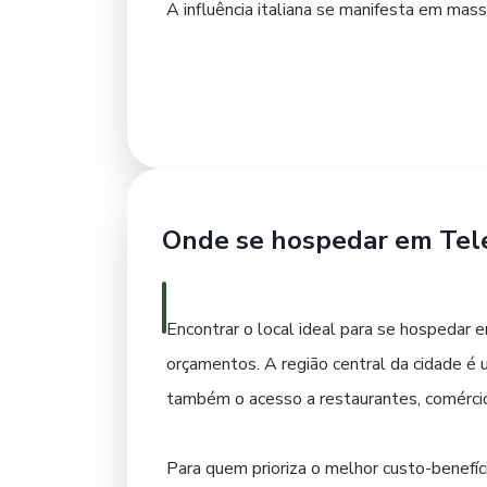
A influência italiana se manifesta em mas
como o eisbein (joelho de porco) e em di
restaurantes familiares e estabelecimento
peixes de rio e aves, preparados de maneir
culinários de Telemaco Borba e desfrutar
Onde se hospedar em Tel
Encontrar o local ideal para se hospeda
orçamentos. A região central da cidade é 
também o acesso a restaurantes, comércio 
Para quem prioriza o melhor custo-benefí