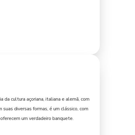
de paz e reflexão. Sua estrutura
elemaco Borba, como mencionado
ireira até os dias atuais. Passear pela
itetura que mescla o antigo e o novo.
 da cultura açoriana, italiana e alemã, com
m suas diversas formas, é um clássico, com
e oferecem um verdadeiro banquete.