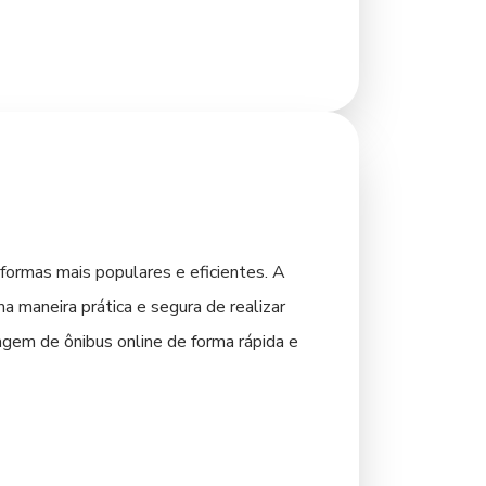
alternativa conveniente. Para distâncias
 pode ser uma experiência agradável,
quem pretende explorar os arredores e
formas mais populares e eficientes. A
a maneira prática e segura de realizar
agem de ônibus online de forma rápida e
40. A infraestrutura rodoviária da região
 regulares é o Aeroporto de Curitiba