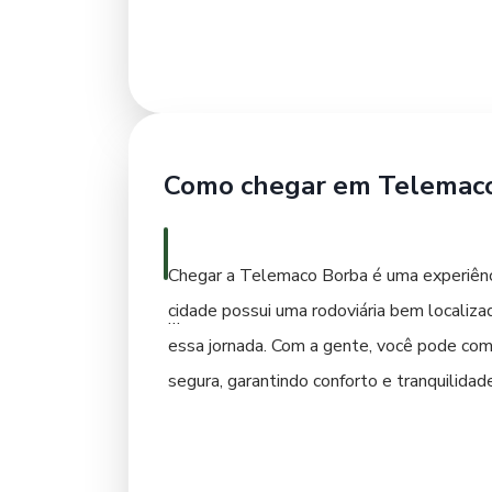
serviço porta a porta. Aplicativos de tra
menores ou para quem aprecia um passeio m
permitindo observar a paisagem urbana e 
visitar pontos turísticos mais distantes c
Como chegar em Telemac
Chegar a Telemaco Borba é uma experiênci
cidade possui uma rodoviária bem localizad
essa jornada. Com a gente, você pode com
segura, garantindo conforto e tranquilida
Para quem chega de carro, Telemaco Borba
é boa, facilitando o acesso. Para quem bu