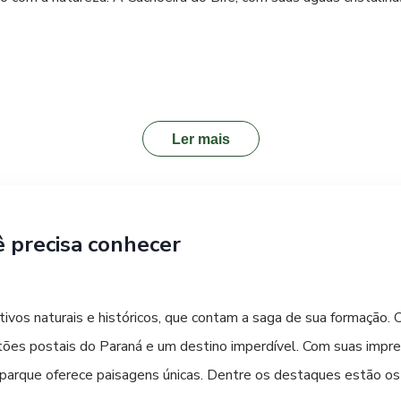
cal, o Museu Histórico de Telemaco Borba é essencial. Lá, você 
eira e os costumes dos pioneiros. A Praça da Matriz é um ponto d
ória da cidade. Durante a noite, explore os bares e restaurantes
Ler mais
al é uma ótima forma de finalizar o dia. Para aproveitar ao máxi
luem feiras de artesanato e apresentações típicas.
ê precisa conhecer
vos naturais e históricos, que contam a saga de sua formação. 
rtões postais do Paraná e um destino imperdível. Com suas impr
 parque oferece paisagens únicas. Dentre os destaques estão os