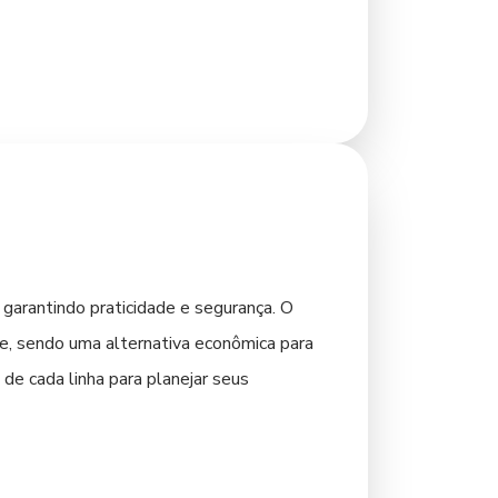
a local e, muitas vezes, com um
ém pode ser vantajoso, garantindo fácil
de visitar para otimizar seu tempo e tornar
garantindo praticidade e segurança. O
ade, sendo uma alternativa econômica para
s de cada linha para planejar seus
tem horários mais apertados ou prefere um