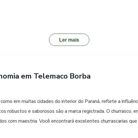
enhora de Fátima é um marco religioso e arquitetônico, um local 
. Para entender a essência da cidade, o Museu Histórico de T
ender a evolução da região, desde os tempos da exploração made
Ler mais
cipal via da cidade, permite observar o cotidiano local e a arqu
to da rica história e da beleza natural de Telemaco Borba.
onomia em Telemaco Borba
mo em muitas cidades do interior do Paraná, reflete a influência
atos robustos e saborosos são a marca registrada. O churrasco, e
ados com maestria. Você encontrará excelentes churrascarias qu