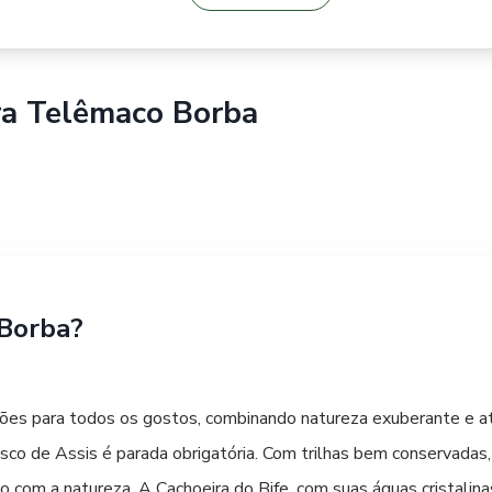
ra
Telêmaco Borba
 Borba?
es para todos os gostos, combinando natureza exuberante e ati
co de Assis é parada obrigatória. Com trilhas bem conservadas, c
to com a natureza. A Cachoeira do Bife, com suas águas cristalin