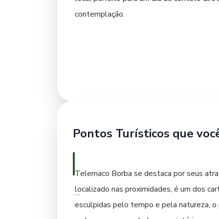
contemplação.
Para um mergulho na história e cultura lo
cidade, a importância da indústria madeir
edificações que contam um pouco da trajet
da cidade. Experimentar a culinária region
eventos culturais, que frequentemente inc
Pontos Turísticos que voc
Telemaco Borba se destaca por seus atrati
localizado nas proximidades, é um dos ca
esculpidas pelo tempo e pela natureza, o