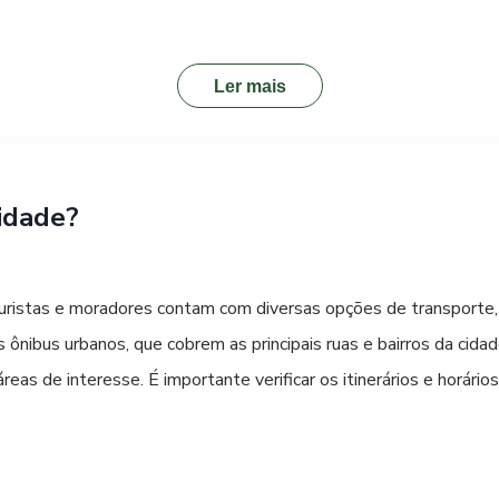
celente alternativa para uma experiência mais próxima da cultur
r por acomodações nas proximidades de avenidas principais tamb
ar sua estadia, considere a proximidade com os locais que preten
Ler mais
mais agradável.
idade?
ristas e moradores contam com diversas opções de transporte, 
s ônibus urbanos, que cobrem as principais ruas e bairros da cid
reas de interesse. É importante verificar os itinerários e horário
uma opção mais rápida e confortável, especialmente para quem 