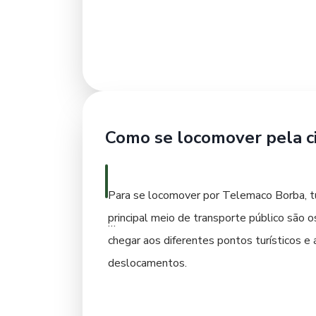
qualidade. Pousadas familiares são uma ex
atendimento mais personalizado. Pesquisa
acesso a transporte e comércio. Ao planej
sua experiência em Telemaco Borba ainda 
Como se locomover pela c
Para se locomover por Telemaco Borba, tu
principal meio de transporte público são o
chegar aos diferentes pontos turísticos e á
deslocamentos.
Os táxis também estão disponíveis e são 