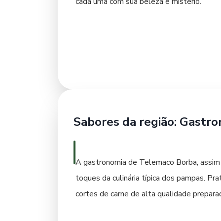
cada uma com sua beleza e mistério.
De volta à cidade, a Igreja Matriz Nossa S
imponente se destaca na paisagem urbana
anteriormente, é fundamental para compre
Avenida Governador Roberto Requião, a prin
Esses locais oferecem um panorama comple
Sabores da região: Gastr
A gastronomia de Telemaco Borba, assim co
toques da culinária típica dos pampas. Pr
cortes de carne de alta qualidade prepar