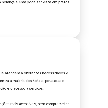
 a herança alemã pode ser vista em pratos
autêntica pode ser encontrada em
culinária local também oferece opções com
mais tradicionais para descobrir os segredos
que atendem a diferentes necessidades e
entra a maioria dos hotéis, pousadas e
ção e o acesso a serviços.
opções mais acessíveis, sem comprometer a