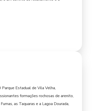
poderá conhecer mais sobre a fundação da
e encontro agradável, cercado por
 locais para sentir a atmosfera acolhedora
mo, recomendamos verificar a programação de
O Parque Estadual de Vila Velha,
essionantes formações rochosas de arenito,
 Furnas, as Taquaras e a Lagoa Dourada,