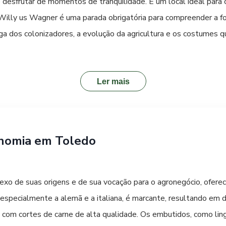
desfrutar de momentos de tranquilidade. É um local ideal para ca
 Willy us Wagner é uma parada obrigatória para compreender a 
a dos colonizadores, a evolução da agricultura e os costumes 
dral Santa Teresinha do Menino Jesus é um espetáculo à parte.
nico na região. O Jardim Botânico de Toledo é um espaço dedica
 de plantas e trilhas interpretativas, é um lugar para aprender
Ler mais
onto de interesse, oferecendo uma vista panorâmica e sendo um í
vela a alma toledana, com espaços bem cuidados e frequentado
s parceiras da cidade pode oferecer uma visão prática e educati
onomia em Toledo
flexo de suas origens e de sua vocação para o agronegócio, ofer
, especialmente a alemã e a italiana, é marcante, resultando em d
o com cortes de carne de alta qualidade. Os embutidos, como li