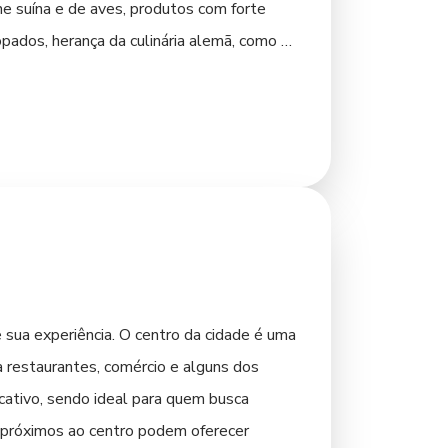
e suína e de aves, produtos com forte
ados, herança da culinária alemã, como o
taliana se manifesta em massas frescas,
s localizados no centro da cidade e nos
cipais e feiras de produtores também são
los e doces caseiros. Não deixe de provar
udável. A diversidade de ingredientes
sua experiência. O centro da cidade é uma
a restaurantes, comércio e alguns dos
licativo, sendo ideal para quem busca
is próximos ao centro podem oferecer