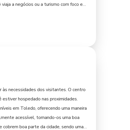
viaja a negócios ou a turismo com foco em
resse. Há opções que variam desde hotéis
 mais aconchegantes, ideais para quem
e com os locais que você pretende visitar
formas de reserva pode garantir a melhor
 às necessidades dos visitantes. O centro
cê estiver hospedado nas proximidades.
poníveis em Toledo, oferecendo uma maneira
ralmente acessível, tornando-os uma boa
ue cobrem boa parte da cidade, sendo uma