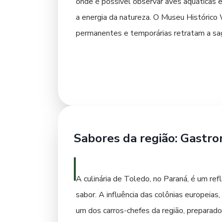
onde é possível observar aves aquáticas e 
a energia da natureza. O Museu Histórico
permanentes e temporárias retratam a sag
longo das décadas. A arquitetura da Cate
centro de fé e um belo exemplar arquitetô
educação ambiental. Com diversas espécies
Ponte Pênsil sobre o Rio Toledo é outro p
como a Praça Willy us Wagner, também re
em agronegócio, visitar propriedades rurai
Sabores da região: Gastr
movem a economia local.
A culinária de Toledo, no Paraná, é um re
sabor. A influência das colônias europeias
um dos carros-chefes da região, preparad