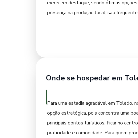
merecem destaque, sendo ótimas opções pa
presença na produção local, são frequent
Eisbein (joelho de porco), são servidos e
molhos saborosos e polentas. Para uma exp
bairros mais antigos, que costumam ofere
ótimos locais para degustar produtos fres
os pratos à base de peixe, provenientes d
frescos e de qualidade garante uma exper
Onde se hospedar em Tol
Para uma estadia agradável em Toledo, no
opção estratégica, pois concentra uma boa
principais pontos turísticos. Ficar no cent
praticidade e comodidade. Para quem procu