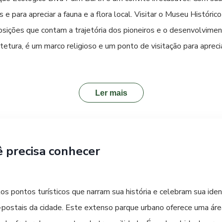
s e para apreciar a fauna e a flora local. Visitar o Museu Históri
posições que contam a trajetória dos pioneiros e o desenvolvime
etura, é um marco religioso e um ponto de visitação para apreci
 oferece bares e restaurantes com opções variadas, desde a culin
l da cidade, pois frequentemente ocorrem eventos, feiras e festi
er o Jardim Botânico, um espaço de contemplação e aprendizado 
Ler mais
tos agropecuários, e algumas propriedades rurais oferecem vis
nologias aplicadas. As praças da cidade, como a Praça Willy us
dades comunitárias e eventos.
ê precisa conhecer
s pontos turísticos que narram sua história e celebram sua iden
-postais da cidade. Este extenso parque urbano oferece uma áre