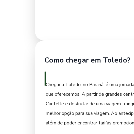
alternativa econômica para explorar Toled
direta, para quem busca economizar, o ônib
aplicativos que forneçam informações sobr
de bicicletas pode ser uma opção interess
de aluguel de bicicletas na região. Ao pl
aproveitar ao máximo sua visita.
Como chegar em Toledo?
Chegar a Toledo, no Paraná, é uma jornada
que oferecemos. A partir de grandes cent
Cantelle e desfrutar de uma viagem tranqu
melhor opção para sua viagem. Ao antecip
além de poder encontrar tarifas promocion
aeroporto mais próximo com voos comerci