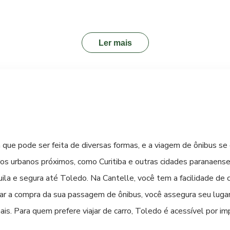
o. Embora os horários possam variar e as rotas nem sempre atin
us urbano é uma excelente escolha. Consulte os itinerários e ho
e o transporte público local. Para os mais aventureiros e que go
Ler mais
ante, especialmente nas áreas mais planas e nos parques da cidad
anejar seus deslocamentos, considere a distância entre os locais
 que pode ser feita de diversas formas, e a viagem de ônibus se 
ros urbanos próximos, como Curitiba e outras cidades paranaens
ila e segura até Toledo. Na Cantelle, você tem a facilidade de c
ar a compra da sua passagem de ônibus, você assegura seu lugar
ais. Para quem prefere viajar de carro, Toledo é acessível por 
ais regulares é o Aeroporto de Cascavel (CAC), localizado a 