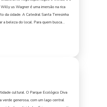
co Willy us Wagner é uma imersão na rica
nto da cidade. A Catedral Santa Teresinha
ar a beleza do local. Para quem busca
ária regional até pratos internacionais.
vais que celebram as tradições locais e
sobre a diversidade vegetal. A cidade
itas guiadas, proporcionando um olhar
 Wagner, são ótimos pontos de encontro e
tidade cultural. O Parque Ecológico Diva
a verde generosa, com um lago central