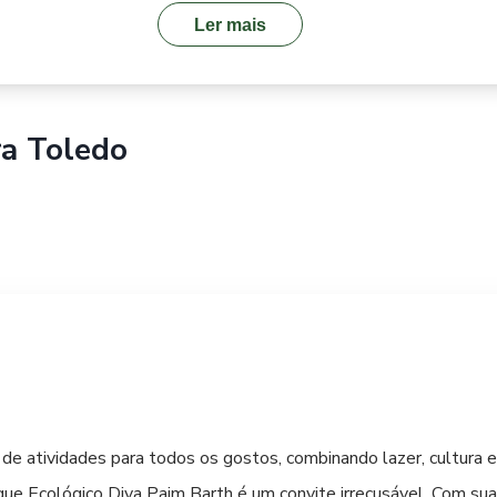
Ler mais
ra
Toledo
 de atividades para todos os gostos, combinando lazer, cultura 
rque Ecológico Diva Paim Barth é um convite irrecusável. Com sua