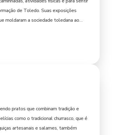
minhadas, atividades físicas e para sentir
formação de Toledo. Suas exposições
que moldaram a sociedade toledana ao
 Sua construção moderna e imponente é um
do à conservação da biodiversidade e à
 e se reconectar com o mundo natural. A
cone local. Explorar as praças da cidade,
s pela comunidade. Para os interessados
va sobre as inovações e a produção que
ecendo pratos que combinam tradição e
elícias como o tradicional churrasco, que é
nguiças artesanais e salames, também