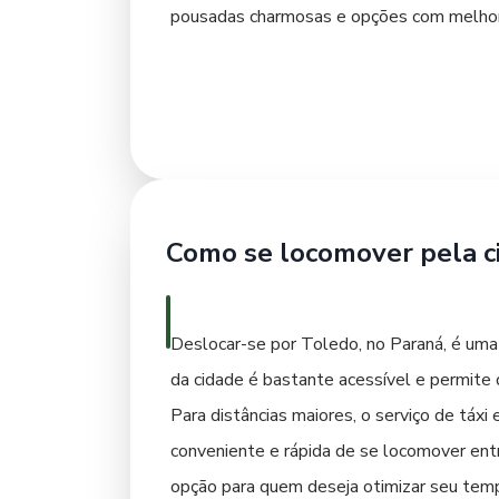
pousadas charmosas e opções com melhor c
eventos específicos, verifique a localiza
mais estruturados, com serviços como caf
prefere um atendimento mais personalizad
e a disponibilidade de transporte. Pesqui
escolha para suas necessidades e orçame
Como se locomover pela c
Deslocar-se por Toledo, no Paraná, é uma
da cidade é bastante acessível e permite
Para distâncias maiores, o serviço de táx
conveniente e rápida de se locomover entr
opção para quem deseja otimizar seu temp