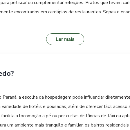
ra petiscar ou complementar refeições. Pratos que levam carn
emente encontrados em cardápios de restaurantes. Sopas e ensop
m estabelecimentos que prezam pela autenticidade. A culinária i
eriência autêntica, procure por restaurantes familiares e bistrô
cer receitas passadas de geração em geração. Os mercados muni
Ler mais
cos e experimentar quitutes regionais, como pães artesanais, bo
a piscicultura local, que oferecem uma alternativa saborosa e sa
iência gastronômica rica e memorável em Toledo.
edo?
 Paraná, a escolha da hospedagem pode influenciar diretamente 
 variedade de hotéis e pousadas, além de oferecer fácil acesso 
ro facilita a locomoção a pé ou por curtas distâncias de táxi ou ap
ra um ambiente mais tranquilo e familiar, os bairros residencia