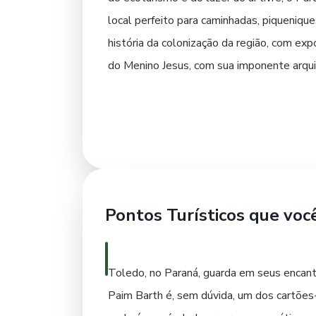
local perfeito para caminhadas, piquenique
história da colonização da região, com ex
do Menino Jesus, com sua imponente arquit
entretenimento noturno, o centro da cidade
Uma dica é verificar a programação cultura
atraem visitantes. Aproveite para conhec
também é conhecida por seus empreendimen
único sobre o cotidiano do campo e as tec
de descanso, muitas vezes palco de ativi
Pontos Turísticos que voc
Toledo, no Paraná, guarda em seus encanto
Paim Barth é, sem dúvida, um dos cartões