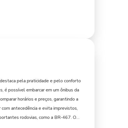
jam todos os pontos turísticos de forma
rários disponíveis nos terminais ou em
stam de explorar no seu ritmo, o aluguel
e. Verifique a disponibilidade de serviços
 e o tempo que você tem à disposição para
destaca pela praticidade e pelo conforto
es, é possível embarcar em um ônibus da
omparar horários e preços, garantindo a
 com antecedência e evita imprevistos,
importantes rodovias, como a BR-467. O
aproximadamente 50 km de Toledo, de onde