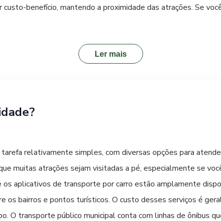
usto-benefício, mantendo a proximidade das atrações. Se você 
ção de hotéis próximos a centros de convenções ou áreas de inte
é da manhã incluso, piscina e academia, até pousadas menores e
o. Ao escolher seu local de hospedagem, considere a proximidad
Ler mais
sar com antecedência e comparar as opções disponíveis em plata
nto, assegurando uma estadia confortável em Toledo.
idade?
 tarefa relativamente simples, com diversas opções para atender
 que muitas atrações sejam visitadas a pé, especialmente se vo
i e os aplicativos de transporte por carro estão amplamente dis
e os bairros e pontos turísticos. O custo desses serviços é ge
o. O transporte público municipal conta com linhas de ônibus q