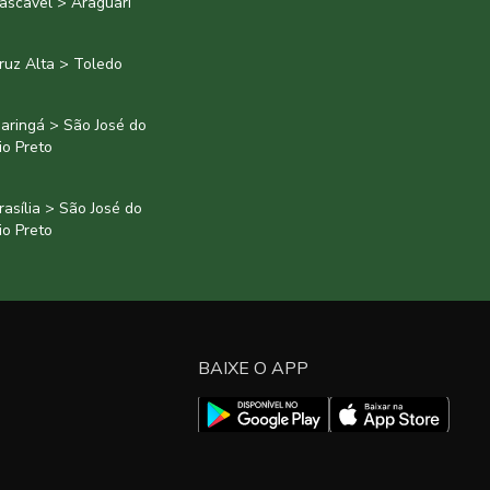
ascavel > Araguari
ruz Alta > Toledo
aringá > São José do
io Preto
rasília > São José do
io Preto
BAIXE O APP