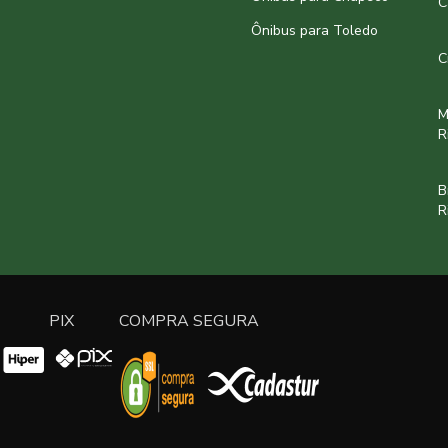
C
Ônibus para Toledo
C
M
R
B
R
PIX
COMPRA SEGURA