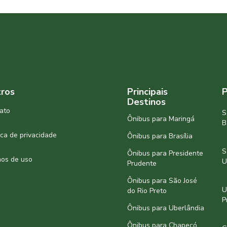
ros
Principais
P
Destinos
ato
S
Ônibus para Maringá
B
tica de privacidade
Ônibus para Brasília
S
Ônibus para Presidente
os de uso
U
Prudente
Ônibus para São José
U
do Rio Preto
P
Ônibus para Uberlândia
Ônibus para Chapecó