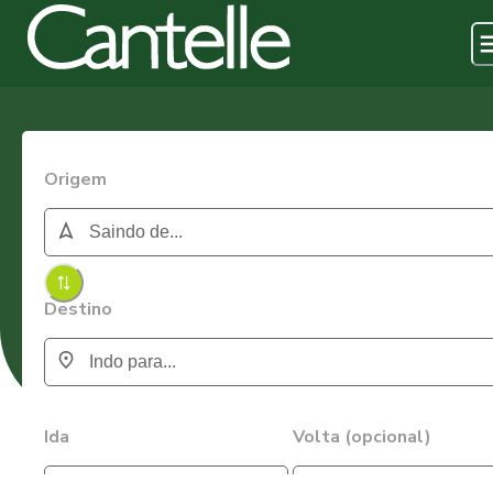
Origem
Destino
Ida
Volta (opcional)