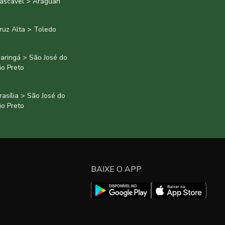
ascavel > Araguari
ruz Alta > Toledo
aringá > São José do
io Preto
rasília > São José do
io Preto
BAIXE O APP