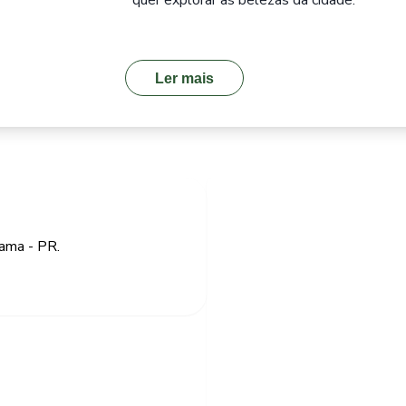
quer explorar as belezas da cidade.
Ler mais
rama - PR.