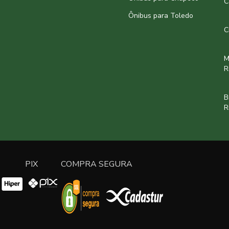
C
Ônibus para Toledo
C
M
R
B
R
PIX
COMPRA SEGURA