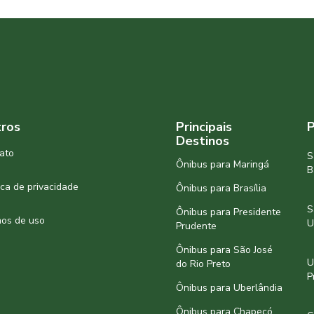
ros
Principais
P
Destinos
ato
S
Ônibus para Maringá
B
tica de privacidade
Ônibus para Brasília
S
Ônibus para Presidente
os de uso
U
Prudente
Ônibus para São José
U
do Rio Preto
P
Ônibus para Uberlândia
Ônibus para Chapecó