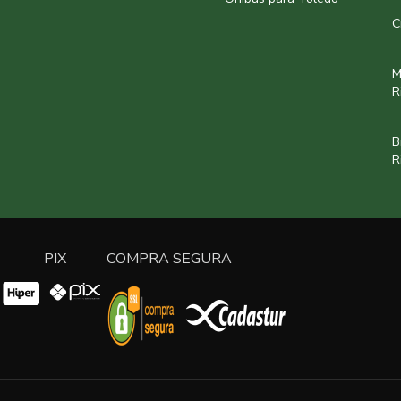
C
M
R
B
R
PIX
COMPRA SEGURA