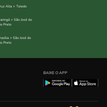
ruz Alta > Toledo
aringá > São José do
io Preto
rasília > São José do
io Preto
BAIXE O APP