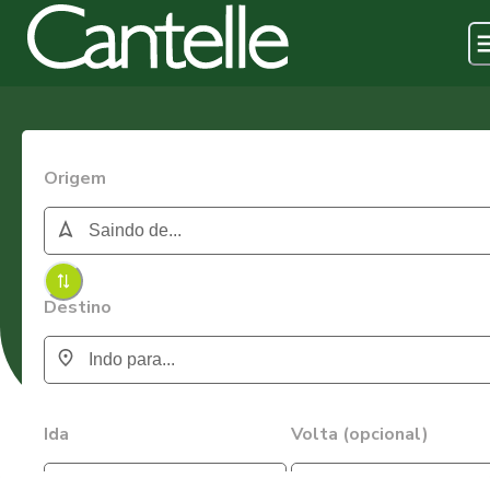
Origem
Destino
Ida
Volta (opcional)