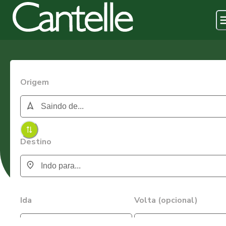
Origem
Destino
Ida
Volta (opcional)