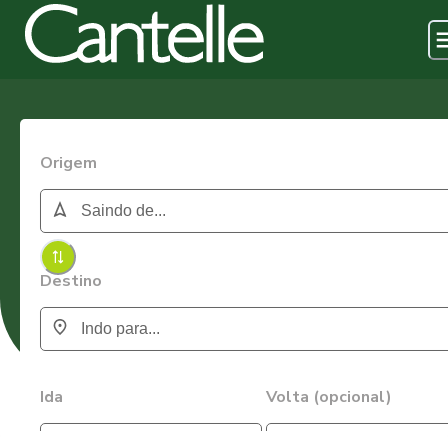
Origem
Destino
Ida
Volta (opcional)