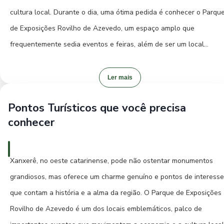
cultura local. Durante o dia, uma ótima pedida é conhecer o Parqu
de Exposições Rovilho de Azevedo, um espaço amplo que
frequentemente sedia eventos e feiras, além de ser um local
agradável para caminhadas. Para os amantes da natureza, os
arredores da cidade guardam paisagens bucólicas que convidam a
Ler mais
um passeio de carro ou bicicleta.
Pontos Turísticos que você precisa
conhecer
A noite em Xanxerê pode ser aproveitada em seus restaurantes e
bares, onde é possível saborear a culinária local e desfrutar de um
ambiente acolhedor. Visitar um centro tradicionalista gaúcho (CTG
Xanxerê, no oeste catarinense, pode não ostentar monumentos
uma experiência cultural imperdível, onde você pode vivenciar a
grandiosos, mas oferece um charme genuíno e pontos de interesse
música, as danças e a hospitalidade sulista. Para quem gosta de
que contam a história e a alma da região. O Parque de Exposições
eventos, vale a pena conferir a agenda cultural da cidade, pois
Rovilho de Azevedo é um dos locais emblemáticos, palco de
Xanxerê costuma ter programações interessantes ao longo do ano