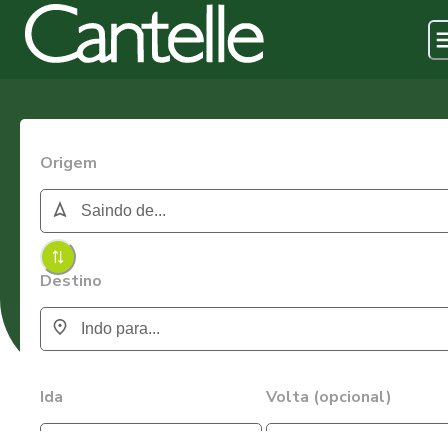
Origem
Destino
Ida
Volta (opcional)