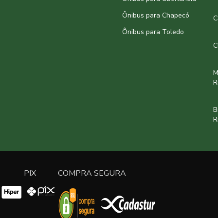
Ônibus para Chapecó
C
Ônibus para Toledo
C
M
R
B
R
PIX
COMPRA SEGURA