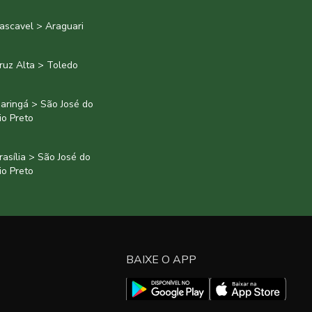
ascavel > Araguari
ruz Alta > Toledo
aringá > São José do
io Preto
rasília > São José do
io Preto
BAIXE O APP