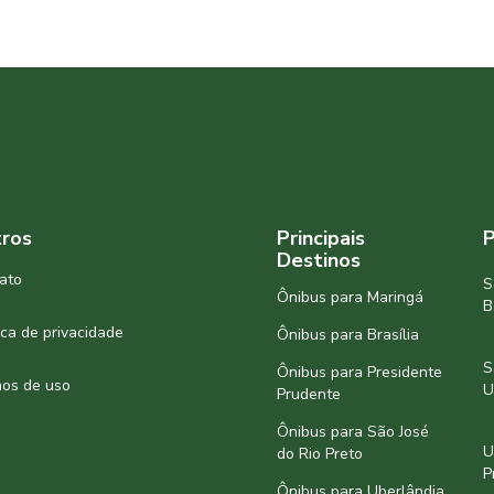
ros
Principais
P
Destinos
ato
S
Ônibus para Maringá
B
tica de privacidade
Ônibus para Brasília
S
Ônibus para Presidente
os de uso
U
Prudente
Ônibus para São José
U
do Rio Preto
P
Ônibus para Uberlândia