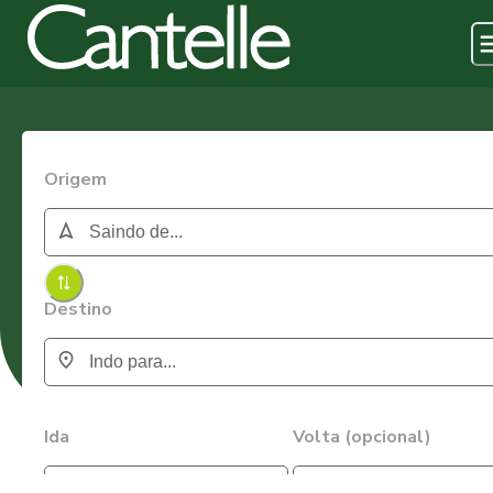
Origem
Destino
Ida
Volta (opcional)