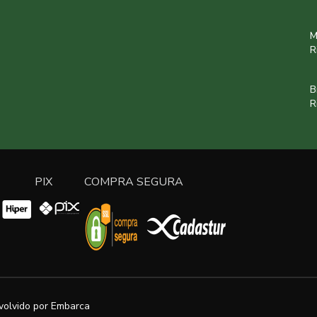
M
R
B
R
PIX
COMPRA SEGURA
volvido por
Embarca