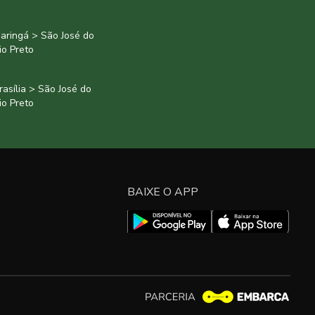
aringá > São José do
io Preto
rasília > São José do
io Preto
BAIXE O APP