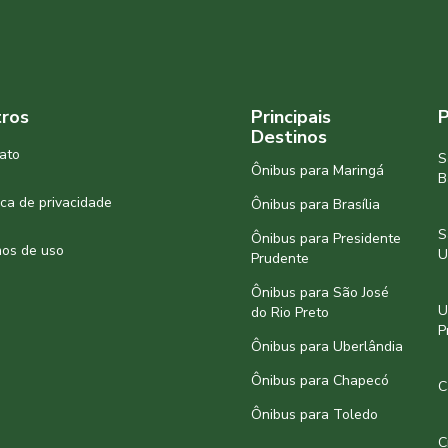
ros
Principais
P
Destinos
ato
S
Ônibus para Maringá
B
tica de privacidade
Ônibus para Brasília
S
Ônibus para Presidente
os de uso
U
Prudente
Ônibus para São José
U
do Rio Preto
P
Ônibus para Uberlândia
Ônibus para Chapecó
C
Ônibus para Toledo
C