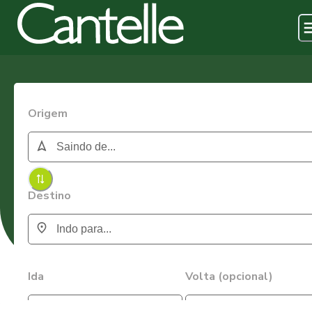
Origem
Destino
Ida
Volta (opcional)