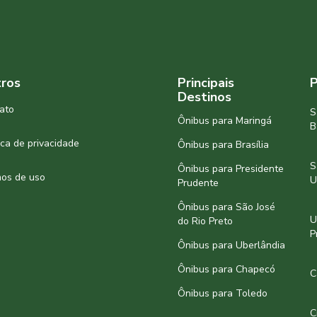
ros
Principais
P
Destinos
ato
S
Ônibus para Maringá
B
tica de privacidade
Ônibus para Brasília
S
Ônibus para Presidente
os de uso
U
Prudente
Ônibus para São José
U
do Rio Preto
P
Ônibus para Uberlândia
Ônibus para Chapecó
C
Ônibus para Toledo
C