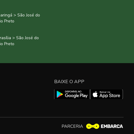
aringá > São José do
io Preto
rasília > São José do
io Preto
BAIXE O APP