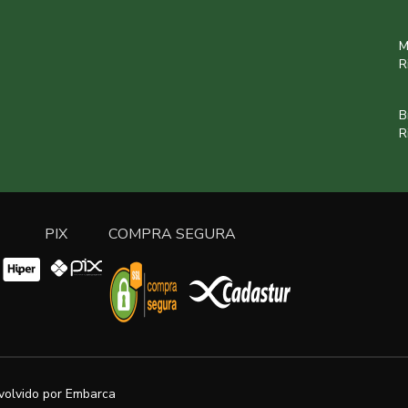
M
R
B
R
PIX
COMPRA SEGURA
volvido por
Embarca